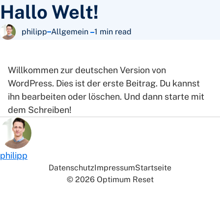
Skip to main content
Hallo Welt!
in
philipp
Allgemein
1 min read
Posted by
Willkommen zur deutschen Version von
WordPress. Dies ist der erste Beitrag. Du kannst
ihn bearbeiten oder löschen. Und dann starte mit
dem Schreiben!
Posted by
philipp
Datenschutz
Impressum
Startseite
© 2026 Optimum Reset